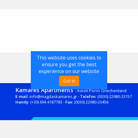
This website uses cookies to
ensure you get the best
experience on our website
Got it!
Kamares Apartments
- Askeli Poros Griechenland
E-mail
: info@magdaskamares.gr -
Telefon
: (0030) 22980-23157
Handy
: (+30) 694 4187783 -
Fax
: (0030) 22980-23456
© Copyright 2023
Όροι χρήσης