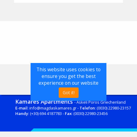
This website uses cookies to
ensure you get the best
experience on our website
Got it!
Kamares Apartments
- Askeli Poros Griechenland
E-mail
: info@magdaskamares.gr -
Telefon
: (0030) 22980-23157
Handy
: (+30) 694 4187783 -
Fax
: (0030) 22980-23456